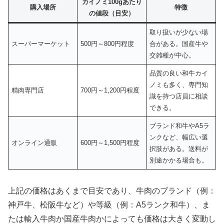
カイノミ100gあたり
購入場所
特徴
の値段（目安）
取り扱いが少ない場
スーパーマーケット
500円～800円程度
合がある。国産牛や
交雑種が中心。
品質の良い和牛カイ
ノミも多く、専門知
精肉専門店
700円～1,200円程度
識を持つ店員に相談
できる。
ブランド和牛やA5ラ
ンクなど、幅広い選
オンライン通販
600円～1,500円程度
択肢がある。送料が
別途かかる場合も。
上記の価格はあくまで目安であり、牛肉のブランド（例：
神戸牛、松阪牛など）や等級（例：A5ランク和牛）、ま
たは輸入牛肉か国産牛肉かによっても価格は大きく変動し