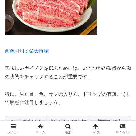
画像引用：楽天市場
美味しいカイノミを選ぶためには、いくつかの視点から肉
の状態をチェックすることが重要です。
特に、見た目、色、サシの入り方、ドリップの有無、そし
て触感に注目しましょう。
チェックポイント
良いカイノミの状態
注意すべき点
黒ずんでいたり、く
メニュー
ホーム
検索
トップ
サイドバー