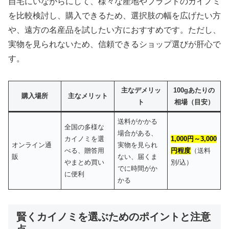
自宅にいながらにして、様々な産地やブランドのカイノミ
を比較検討し、購入できるため、選択肢の幅を広げたい方
や、遠方の名産品を試したい方におすすめです。ただし、
実物を見られないため、信頼できるショップ選びが肝心で
す。
主なデメリッ
100gあたりの
購入場所
主なメリット
ト
相場（目安）
送料がかかる
全国の多様な
場合がある、
カイノミを選
1,000円～3,000
オンライン通
実物を見られ
べる、贈答用
円程度
（送料
販
ない、届くま
やまとめ買い
別/込）
でに時間がか
に便利
かる
賢くカイノミを選ぶためのポイントと注意