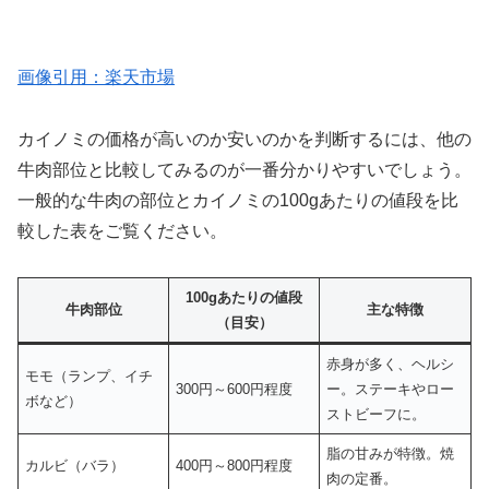
画像引用：楽天市場
カイノミの価格が高いのか安いのかを判断するには、他の
牛肉部位と比較してみるのが一番分かりやすいでしょう。
一般的な牛肉の部位とカイノミの100gあたりの値段を比
較した表をご覧ください。
100gあたりの値段
牛肉部位
主な特徴
（目安）
赤身が多く、ヘルシ
モモ（ランプ、イチ
300円～600円程度
ー。ステーキやロー
ボなど）
ストビーフに。
脂の甘みが特徴。焼
カルビ（バラ）
400円～800円程度
肉の定番。