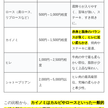
霜降りが入りやす
ロース（肩ロース、
く、旨味が強い。ス
500円～1,000円程度
リブロースなど）
テーキ、すき焼き
に。
赤身と脂身のバラン
スが良く、ヒレに近
カイノミ
500円～1,500円程度
い柔らかさ
。焼肉や
ステーキに最適。
牛肉の中で最も柔ら
1,000円～2,500円程
ヒレ
かい部位。脂肪が少
度
なく上品な味わい。
ヒレ肉の最高級部
2,000円～5,000円以
シャトーブリアン
位。究極の柔らかさ
上
と希少性。
この比較から、
カイノミはカルビやロースといった一般的