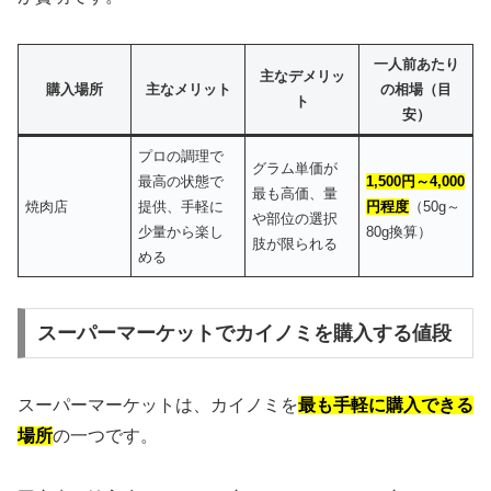
一人前あたり
主なデメリッ
購入場所
主なメリット
の相場（目
ト
安）
プロの調理で
グラム単価が
最高の状態で
1,500円～4,000
最も高価、量
焼肉店
提供、手軽に
円程度
（50g～
や部位の選択
少量から楽し
80g換算）
肢が限られる
める
スーパーマーケットでカイノミを購入する値段
スーパーマーケットは、カイノミを
最も手軽に購入できる
場所
の一つです。