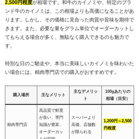
2,500円程度
が相場です。和牛のカイノミや、特定のブラ
ンド牛のカイノミは、この相場よりも高価になることがあ
ります。しかし、その価格に見合った肉質や旨味を期待で
きます。また、必要な量をグラム単位でオーダーカットし
てもらえる場合が多く、無駄なく購入できるのも魅力で
す。
特別な日のご馳走や、本当に美味しいカイノミを味わいた
い場合には、精肉専門店での購入がおすすめです。
主なデメリッ
100gあたりの
購入場所
主なメリット
ト
相場（目安）
高品質で鮮度
が良い、専門
スーパーより
1,200円～2,500
精肉専門店
知識が豊富、
高価、店舗数
円程度
オーダーカッ
が限られる
トが可能