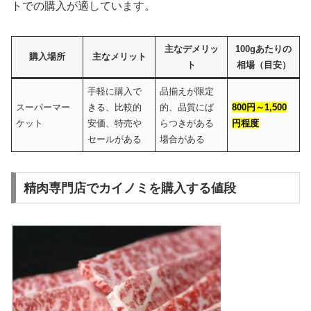
トでの購入が適しています。
主なデメリッ
100gあたりの
購入場所
主なメリット
ト
相場（目安）
手軽に購入で
品揃えが限定
スーパーマー
きる、比較的
的、品質にば
800円～1,500
ケット
安価、特売や
らつきがある
円程度
セールがある
場合がある
精肉専門店でカイノミを購入する値段