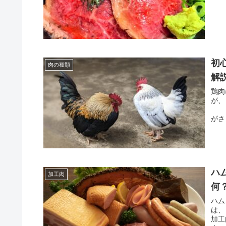
初
肉の種類
解
鶏肉
そ
がさ
ハ
加工肉
何
ハム
加工