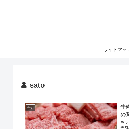
サイトマッ
sato
牛
牛肉
の
ラン
赤身