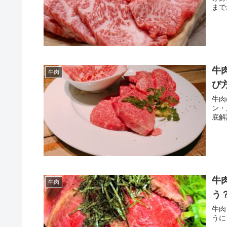
まで
牛
牛肉
び
牛肉
ン・
底解
牛
牛肉
う
牛肉
うに