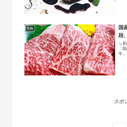
国
牛肉
段
＼初
「国
違い
スポ