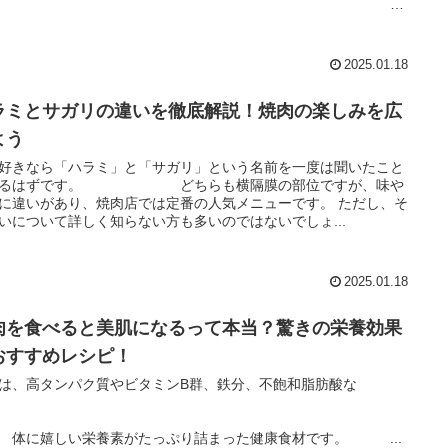
す。
は知っていても、それぞれが具体的に...
2025.01.18
ラミとサガリの違いを徹底解説！焼肉の楽しみを広
よう
好きなら「ハラミ」と「サガリ」という名前を一度は聞いたこと
あるはずです。 どちらも横隔膜の部位ですが、味や
に違いがあり、焼肉店では定番の人気メニューです。 ただし、そ
いについて詳しく知らない方も多いのではないでしょ...
2025.01.18
肉を食べると美肌になるって本当？驚きの栄養効果
おすすめレシピ！
は、高タンパク質やビタミンB群、鉄分、不飽和脂肪酸な
ど、
に嬉しい栄養素がたっぷり詰まった健康食材です。 ...