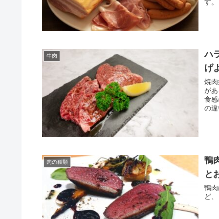
名前
ハ
牛肉
げ
焼肉
が
食感
の違
鴨
肉の種類
と
鴨肉
体